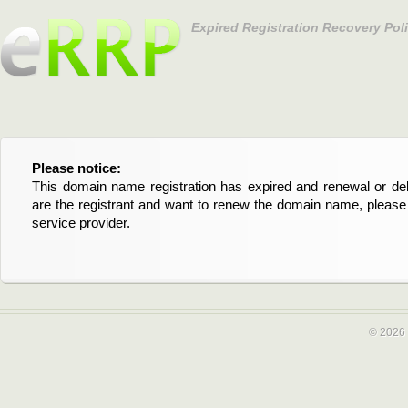
Expired Registration Recovery Pol
Please notice:
Bitte beachten Sie:
This domain name registration has expired and renewal or dele
Diese Domainregistrierung ist abgelaufen und die Verläng
are the registrant and want to renew the domain name, please 
Domain stehen an. Wenn Sie der Registrant sind und di
service provider.
verlängern möchten, kontaktieren Sie bitte Ihren Service-Provid
© 2026