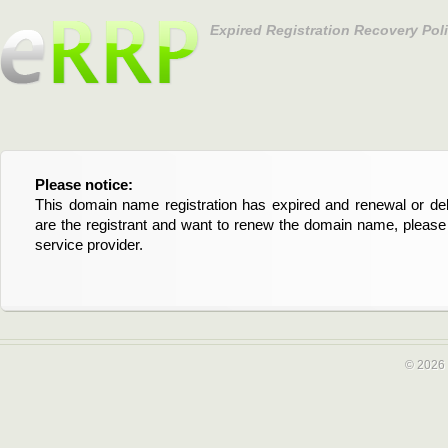
Expired Registration Recovery Pol
Please notice:
Bitte beachten Sie:
This domain name registration has expired and renewal or dele
Diese Domainregistrierung ist abgelaufen und die Verläng
are the registrant and want to renew the domain name, please 
Domain stehen an. Wenn Sie der Registrant sind und di
service provider.
verlängern möchten, kontaktieren Sie bitte Ihren Service-Provid
© 2026